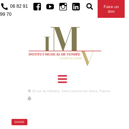
Facebook
Youtube
Instagram
Linkedin
06 82 91
Faire un
don
99 70
ENTRETIEN DE MOTIVATION –
DANSE
Entretien de motivation -
Danse
26
Juin
2024
UTC
32 rue du Calvaire, Saint Laurent sur Sèvre, France
DANSE