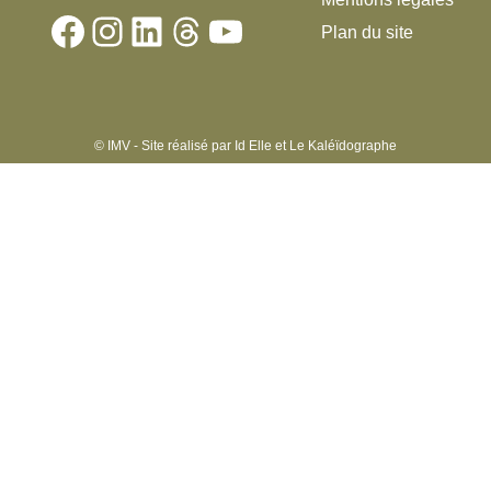
Facebook
Instagram
LinkedIn
Threads
YouTube
Plan du site
© IMV - Site réalisé par
Id Elle
et
Le Kaléïdographe