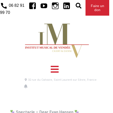
Facebook
Youtube
Instagram
Linkedin
06 82 91
Faire un
don
99 70
DEAR EVAN HANSEN
Dear Evan Hansen
10
Juin
2025
18:45
UTC
32 rue du Calvaire, Saint Laurent sur Sèvre, France
Spectacle – Dear Evan Hansen