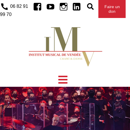
Facebook
Youtube
Instagram
Linkedin
06 82 91
Faire un
don
99 70
L’IMV DEVANT LES CAMÉRAS DE TV
ÉTIQUETTE :
TV VENDÉE
VENDÉE