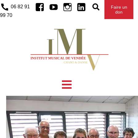
Facebook
Youtube
Instagram
Linkedin
06 82 91
Faire un
don
99 70
UNE NOUVELLE CHEFFE DE CHŒUR
POUR L’ENSEMBLE VOCAL
CHANTESÈVRE