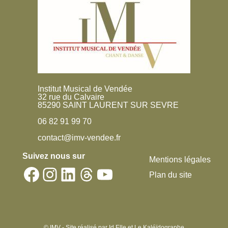
Institut Musical de Vendée
32 rue du Calvaire
85290 SAINT LAURENT SUR SEVRE
06 82 91 99 70
contact@imv-vendee.fr
Suivez nous sur
Mentions légales
Facebook
Instagram
LinkedIn
Threads
YouTube
Plan du site
© IMV - Site réalisé par
Id Elle
et
Le Kaléïdographe