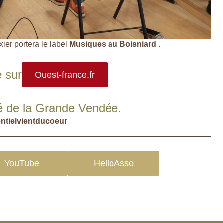
ier portera le label
Musiques au Boisniard
.
e sur
Ouest-france.fr
ité de la Grande Vendée.
entielvientducoeur
YouTube
HelloAsso